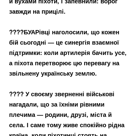
й вухами піхоти, і запевнили: ворог
завжди на прицілі.
????
БУАРівці наголосили, що кожен
бій сьогодні — це синергія взаємної
підтримки: коли артилерія бачить усе,
а піхота перетворює цю перевагу на
звільнену українську землю.
????
У своєму зверненні військові
нагадали, що за їхніми рівними
плечима — родини, друзі, міста й
села. І саме тому живе спокійно рідна
країна, коли піхотинці стоять на