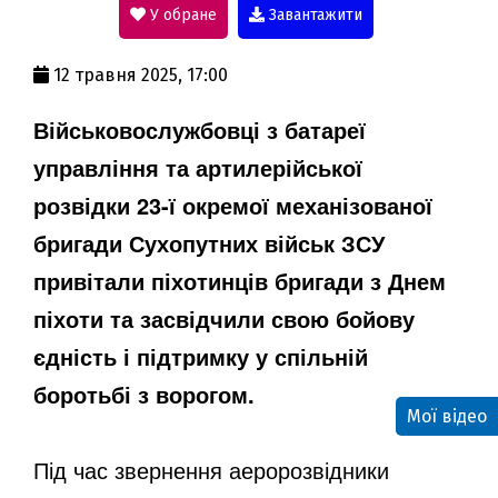
У обране
Завантажити
a
12 травня 2025, 17:00
y
Військовослужбовці з батареї
управління та артилерійської
V
розвідки 23-ї окремої механізованої
бригади Сухопутних військ ЗСУ
i
привітали піхотинців бригади з Днем
піхоти та засвідчили свою бойову
d
єдність і підтримку у спільній
боротьбі з ворогом.
Мої відео
e
Під час звернення аеророзвідники