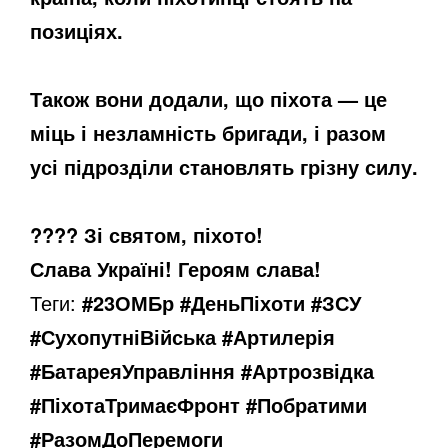
позиціях.
Також вони додали, що піхота — це
міць і незламність бригади, і разом
усі підрозділи становлять грізну силу.
????
Зі святом, піхото!
Слава Україні! Героям слава!
Теги:
#23ОМБр #ДеньПіхоти #ЗСУ
#СухопутніВійська #Артилерія
#БатареяУправління #Артрозвідка
#ПіхотаТримаєФронт #Побратими
#РазомДоПеремоги