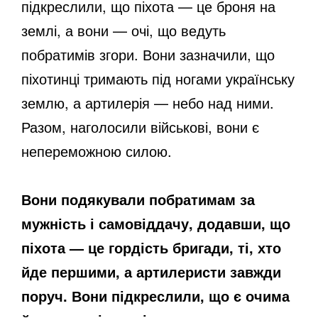
підкреслили, що піхота — це броня на
o
землі, а вони — очі, що ведуть
побратимів згори. Вони зазначили, що
піхотинці тримають під ногами українську
землю, а артилерія — небо над ними.
Разом, наголосили військові, вони є
непереможною силою.
Вони подякували побратимам за
мужність і самовіддачу, додавши, що
піхота — це гордість бригади, ті, хто
йде першими, а артилеристи завжди
поруч. Вони підкреслили, що є очима