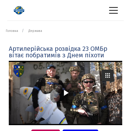
Головна
Держава
Артилерійська розвідка 23 ОМБр
вітає побратимів з Днем піхоти
P
l