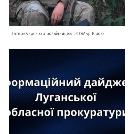
Інтерв&apos;ю з розвідницею 23 ОМБр Кірою