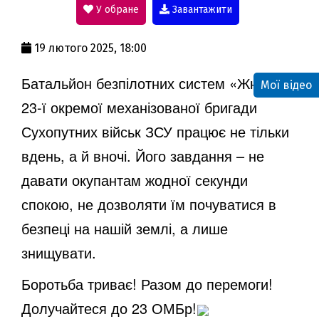
У обране
Завантажити
a
19 лютого 2025, 18:00
y
Батальйон безпілотних систем «Жнець»
Мої відео
23-ї окремої механізованої бригади
V
Сухопутних військ ЗСУ працює не тільки
вдень, а й вночі. Його завдання – не
i
давати окупантам жодної секунди
спокою, не дозволяти їм почуватися в
d
безпеці на нашій землі, а лише
знищувати.
e
Боротьба триває! Разом до перемоги!
Долучайтеся до 23 ОМБр!