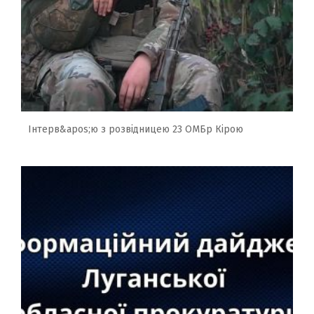
Інтерв&apos;ю з розвідницею 23 ОМБр Кірою