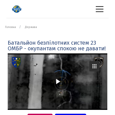
Головна
Держава
Батальйон безпілотних систем 23
ОМБР - окупантам спокою не давати!
P
l