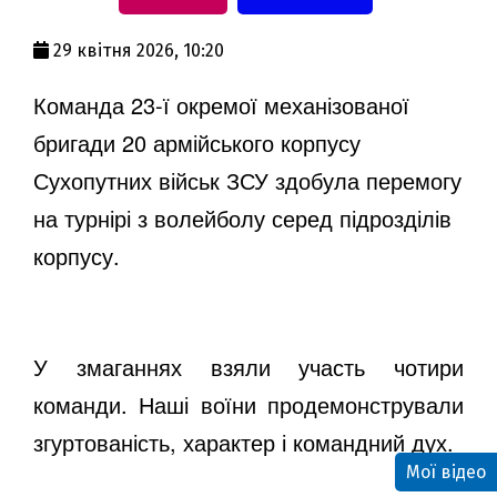
a
29 квітня 2026, 10:20
y
Команда 23-ї окремої механізованої
бригади 20 армійського корпусу
V
Сухопутних військ ЗСУ здобула перемогу
на турнірі з волейболу серед підрозділів
i
корпусу.
d
У змаганнях взяли участь чотири
команди. Наші воїни продемонстрували
e
згуртованість, характер і командний дух.
Мої відео
o