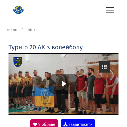
Головна
Війна
Турнір 20 АК з волейболу
P
l
У обране
Завантажити