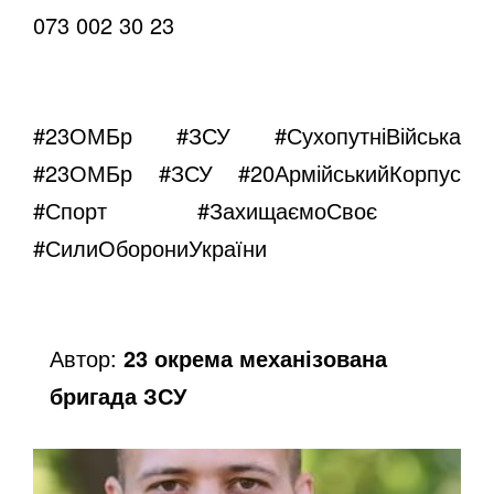
073 002 30 23
#23ОМБр
#ЗСУ
#СухопутніВійська
#23ОМБр
#ЗСУ
#20АрмійськийКорпус
#Спорт
#ЗахищаємоСвоє
#СилиОборониУкраїни
Автор:
23 окрема механізована
бригада ЗСУ