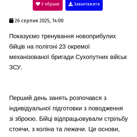
У обране
Завантажити
a
26 серпня 2025, 14:00
y
Показуємо тренування новоприбулих
бійців на полігоні 23 окремої
V
механізованої бригади Сухопутних військ
ЗСУ.
i
Перший день занять розпочався з
d
індивідуальної підготовки з поводження
зі зброєю. Бійці відпрацьовували стрільбу
e
стоячи, з коліна та лежачи. Це основи,