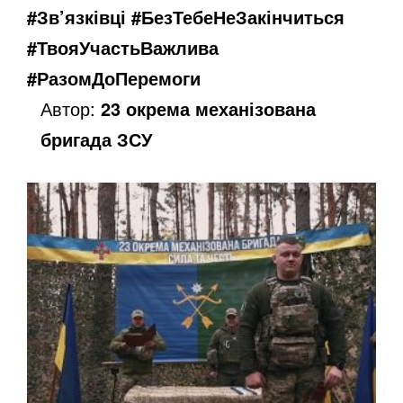
#Зв’язківці #БезТебеНеЗакінчиться
#ТвояУчастьВажлива
#РазомДоПеремоги
Автор:
23 окрема механізована
бригада ЗСУ