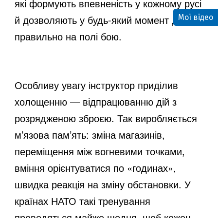
які формують впевненість у кожному русі
o
Мої відео
й дозволяють у будь-який момент діяти
правильно на полі бою.
Особливу увагу інструктор приділив
холощенню — відпрацюванню дій з
розрядженою зброєю. Так виробляється
м’язова пам’ять: зміна магазинів,
переміщення між вогневими точками,
вміння орієнтуватися по «годинах»,
швидка реакція на зміну обстановки. У
країнах НАТО такі тренування
проводяться майже щодня, щоб кожен