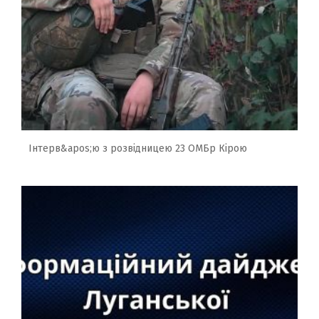
Інтерв&apos;ю з розвідницею 23 ОМБр Кірою