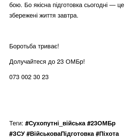
бою. Бо якісна підготовка сьогодні — це
збережені життя завтра.
Боротьба триває!
Долучайтеся до 23 ОМБр!
073 002 30 23
Теги:
#Сухопутні_війська #23ОМБр
#ЗСУ #ВійськоваПідготовка #Піхота