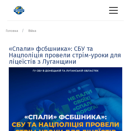
Головна
Війна
«Спали» фсбшника»: СБУ та
Нацполіція провели стрім-уроки для
ліцеїстів з Луганщини