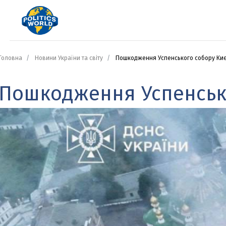
Головна
Новини України та світу
Пошкодження Успенського собору Киє
Пошкодження Успенськ