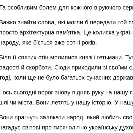
Та особливим болем для кожного віруючого сер
Важко знайти слова, які могли б передати той с
просто архітектурна пам’ятка. Це колиска укра
народу, яке б’ється вже сотні років.
Біля її святих стін молилися князі і гетьмани. 
радості й скорботи. Сюди приходили зі своїми 
тоді, коли ще не було багатьох сучасних держав 
І ось сьогодні ворог знову підняв руку на нашу 
цілі чи міста. Вони летять у нашу історію. У наш
Вони прагнуть залякати народ, який любить своб
нагадує світові про тисячолітню українську дух