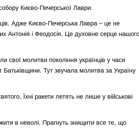
собору Києво-Печерської Лаври.
нців. Адже Києво-Печерська Лавра – це не
их Антонія і Феодосія. Це духовне серце нашог
или свої молитви покоління українців у часи
т Батьківщини. Тут звучала молитва за Україну
вятого. Їхні ракети летять не лише у військові
жити в неволі. Прагнуть знищити все те, що