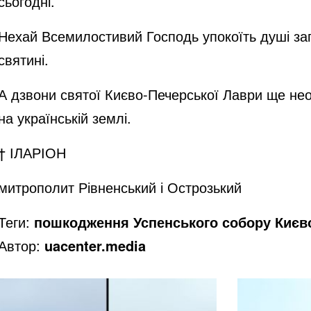
сьогодні.
Нехай Всемилостивий Господь упокоїть душі заги
святині.
А дзвони святої Києво-Печерської Лаври ще нео
на українській землі.
† ІЛАРІОН
митрополит Рівненський і Острозький
Теги:
пошкодження Успенського собору Києв
Автор:
uacenter.media