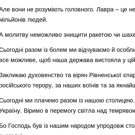
Але вони не розуміють головного. Лавра – це не
мільйонів людей.
А молитву неможливо знищити ракетою чи шахе
Сьогодні разом із болем ми відчуваємо й особл
все можливе, щоб наша держава вистояла у цій 
Закликаю духовенство та вірян Рівненської єпар
російського терору, за наших воїнів та за якн
Сьогодні ми плачемо разом із нашою столицею. С
Україну. Віримо в перемогу світла над темряво
Бо Господь був із нашим народом упродовж столі