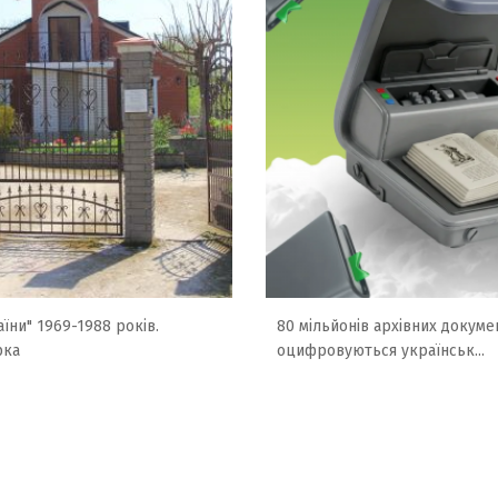
їни" 1969-1988 років.
80 мільйонів архівних докумен
рка
оцифровуються українськ...