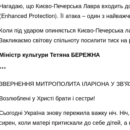
Нагадаю, що Києво-Печерська Лавра входить до 
(Enhanced Protection). Її атака – один з найваж
Коли під ударом опиняється Києво-Печерська л
Закликаємо світову спільноту посилити тиск на 
Міністр культури Тетяна БЕРЕЖНА
***
ЗВЕРНЕННЯ МИТРОПОЛИТА ІЛАРІОНА У ЗВ’Я
Возлюблені у Христі брати і сестри!
Сьогодні Україна знову пережила важку ніч. Ні
сирен, коли матері притискали до себе дітей, а