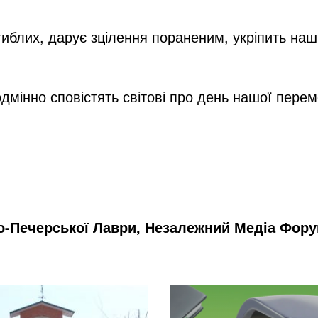
блих, дарує зцілення пораненим, укріпить наших
дмінно сповістять світові про день нашої перем
о-Печерської Лаври, Незалежний Медіа Фору