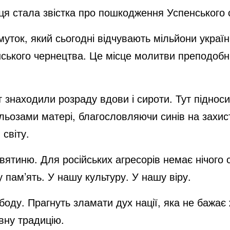
ця стала звістка про пошкодження Успенського 
муток, який сьогодні відчувають мільйони украї
їнського чернецтва. Це місце молитви преподобн
Тут знаходили розраду вдови і сироти. Тут піднос
сльозами матері, благословляючи синів на захис
світу.
святиню. Для російських агресорів немає нічого с
у пам’ять. У нашу культуру. У нашу віру.
оду. Прагнуть зламати дух нації, яка не бажає 
овну традицію.