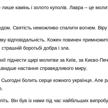
 лише камінь і золото куполів. Лавра – це молит
дом. Святість неможливо спалити вогнем. Вір
иву відповідальність. Кожен повинен примножит
страшній боротьбі добра і зла.
хії піднести щирі молитви за Київ, за Києво-Печ
айшвидше настання справедливого миру.
ьогодні болить серце кожного українця. Але ра
ю.
ть. Він був із нами під час найбільших випробув