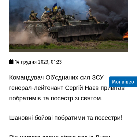
14 грудня 2023, 01:23
Командувач Об’єднаних сил ЗСУ
Мої відео
генерал-лейтенант Сергій Наєв привітав
побратимів та посестр зі святом.
Шановні бойові побратими та посестри!
Від щирого серця вітаю вас із Днем