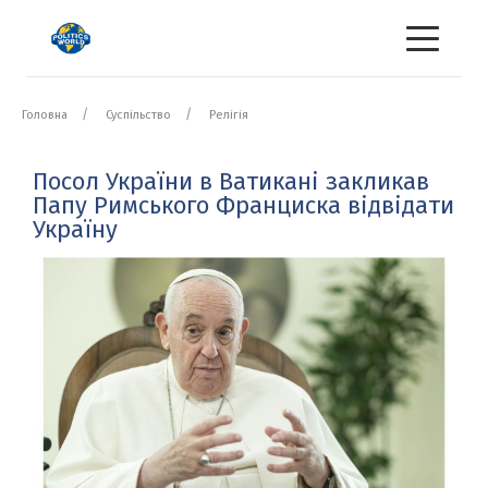
Головна
Суспільство
Релігія
Посол України в Ватикані закликав
Папу Римського Франциска відвідати
Україну