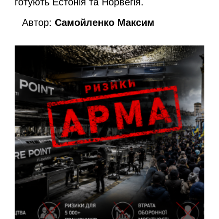
готують Естонія та Норвегія.
Автор:
Самойленко Максим