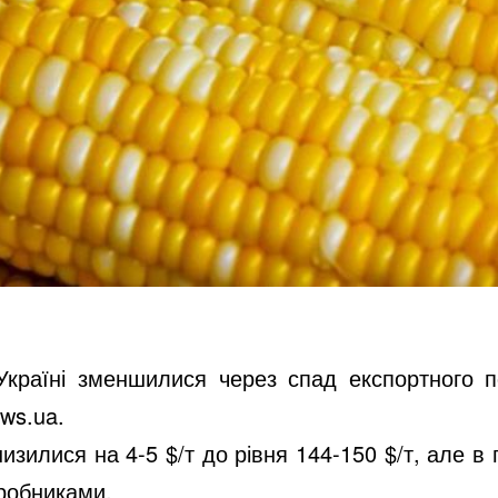
Україні зменшилися через спад експортного п
ws.ua.
изилися на 4-5 $/т до рівня 144-150 $/т, але в
иробниками.