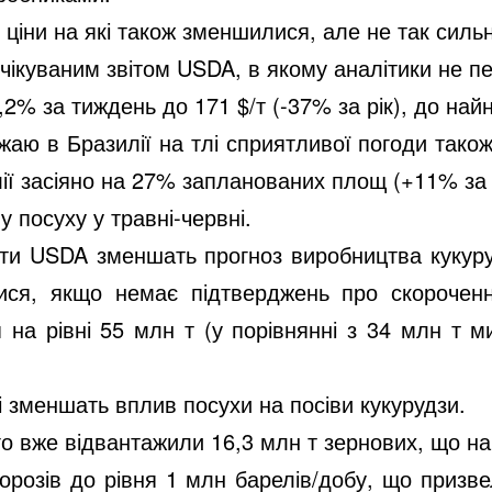
 ціни на які також зменшилися, але не так сильн
очікуваним звітом USDA, в якому аналітики не п
,2% за тиждень до 171 $/т (-37% за рік), до най
ожаю в Бразилії на тлі сприятливої погоди так
лії засіяно на 27% запланованих площ (+11% з
посуху у травні-червні.
рти USDA зменшать прогноз виробництва кукуру
ся, якщо немає підтверджень про скороченн
 на рівні 55 млн т (у порівнянні з 34 млн т м
кі зменшать вплив посухи на посіви кукурудзи.
го вже відвантажили 16,3 млн т зернових, що на
розів до рівня 1 млн барелів/добу, що призве