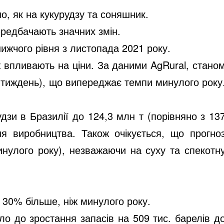
о, як на кукурудзу та соняшник.
ередбачають значних змін.
нижчого рівня з листопада 2021 року.
ож впливають на ціни. За даними AgRural, стано
а тиждень), що випереджає темпи минулого року
дзи в Бразилії до 124,3 млн т (порівняно з 13
я виробництва. Також очікується, що прогно
инулого року), незважаючи на суху та спекотн
 30% більше, ніж минулого року.
ло до зростання запасів на 509 тис. барелів д