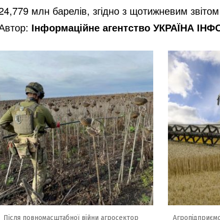
24,779 млн барелів, згідно з щотижневим звітом 
Автор:
Інформаційне агентство УКРАЇНА ІН
Після повномасштабної війни агросектор
Агропідприєм