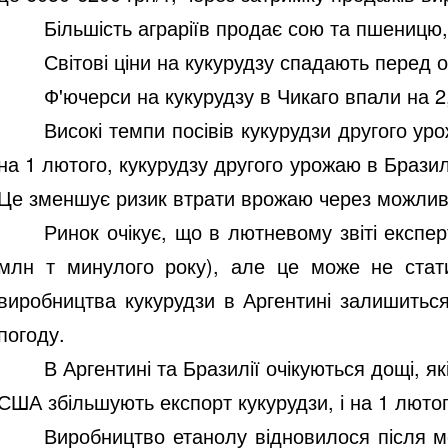
Більшість аграріїв продає сою та пшеницю,
Світові ціни на кукурудзу спадають перед 
Ф'ючерси на кукурудзу в Чикаго впали на 2
Високі темпи посівів кукурудзи другого ур
на 1 лютого, кукурудзу другого урожаю в Брази
Це зменшує ризик втрати врожаю через можливу 
Ринок очікує, що в лютневому звіті експе
млн т минулого року), але це може не стати
виробництва кукурудзи в Аргентині залишиться
погоду.
В Аргентині та Бразилії очікуються дощі, я
США збільшують експорт кукурудзи, і на 1 люто
Виробництво етанолу відновилося після мо