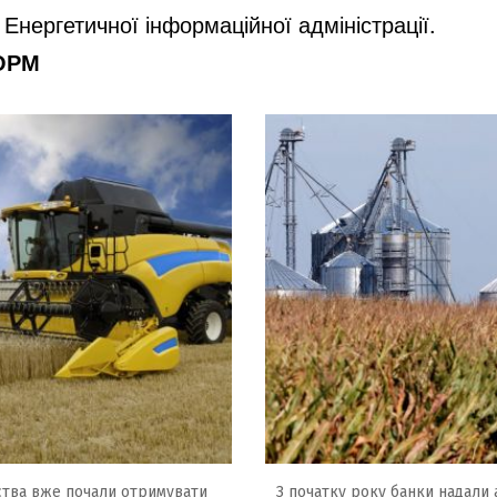
Енергетичної інформаційної адміністрації.
ФОРМ
ства вже почали отримувати
З початку року банки надали 