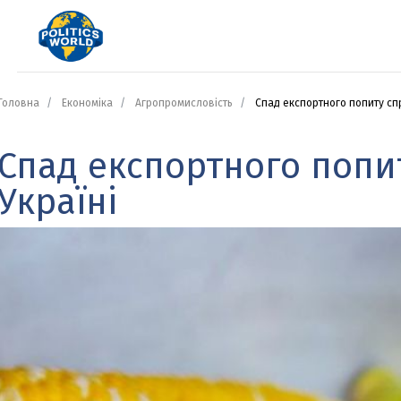
Головна
Економіка
Агропромисловість
Спад експортного попиту спр
Спад експортного попи
Україні