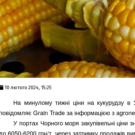
10 лютого 2024, 15:25
На минулому тижні ціни на кукурудзу в 
повідомляє Grain Trade за інформацією з agrone
У портах Чорного моря закупівельні ціни зн
до 6050-6200 грн/т, через затримку продажів в