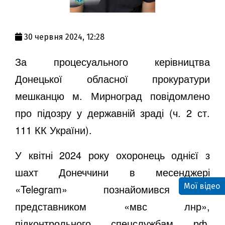
30 червня 2024, 12:28
За процесуального керівництва
Донецької обласної прокуратури
мешканцю м. Мирноград повідомлено
про підозру у державній зраді (ч. 2 ст.
111 КК України).
У квітні 2024 року охоронець однієї з
шахт Донеччини в месенджері
Мої відео
«Telegram» познайомився з
представником «мвс лнр»,
підконтрольного спецслужбам рф.