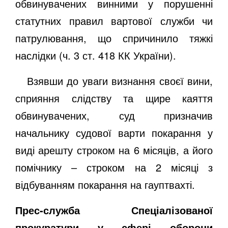
обвинувачених винними у порушенні
статутних правил вартової служби чи
патрулювання, що спричинило тяжкі
наслідки (ч. 3 ст. 418 КК України).
Взявши до уваги визнання своєї вини,
сприяння слідству та щире каяття
обвинувачених, суд призначив
начальнику судової варти покарання у
виді арешту строком на 6 місяців, а його
помічнику – строком на 2 місяці з
відбуванням покарання на гауптвахті.
Прес-служба Спеціалізованої
прокуратури у сфері оборони