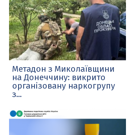
Метадон з Миколаївщини
на Донеччину: викрито
організовану наркогрупу
з...