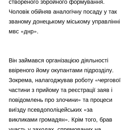
створеного збройного формування.
Чоловік обійняв аналогічну посаду у так
званому донецькому міському управлінні
мвс «днр».
Він займався організацією діяльності
ввіреного йому окупантами підрозділу.
Зокрема, налагоджував роботу «чергової
частини з прийому та реєстрації заяв і
повідомлень про злочини» та процеси
виїзду псевдополіцейських «за
викликами громадян». Крім того, брав
участь у заходах, спрямованих на