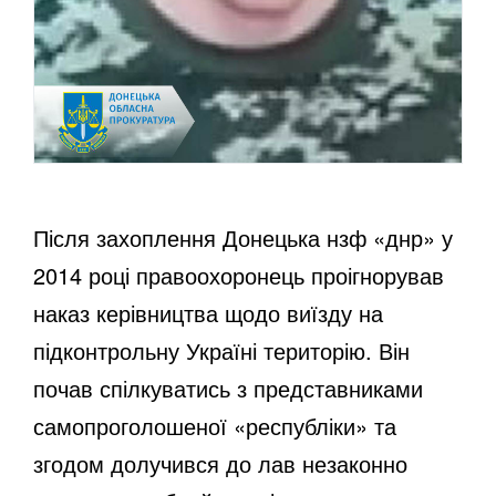
Після захоплення Донецька нзф «днр» у
2014 році правоохоронець проігнорував
наказ керівництва щодо виїзду на
підконтрольну Україні територію. Він
почав спілкуватись з представниками
самопроголошеної «республіки» та
згодом долучився до лав незаконно