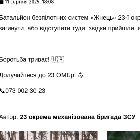
11 серпня 2025, 18:08
Батальйон безпілотних систем «Жнець» 23-ї окр
загинути, або відступити туди, звідки прийшли, 
Боротьба триває! 🇺🇦
Долучайтеся до 23 ОМБр! 💪
📞073 002 30 23
Автор:
23 окрема механізована бригада ЗСУ