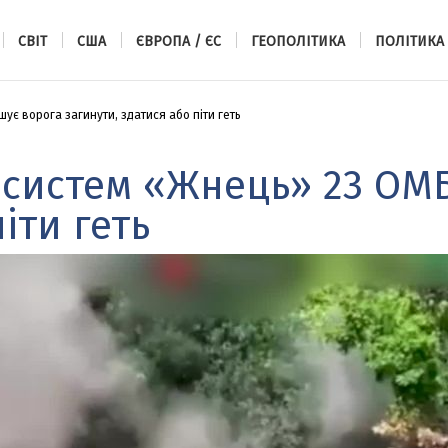
СВІТ
США
ЄВРОПА / ЄС
ГЕОПОЛІТИКА
ПОЛІТИКА
є ворога загинути, здатися або піти геть
 систем «Жнець» 23 ОМ
іти геть