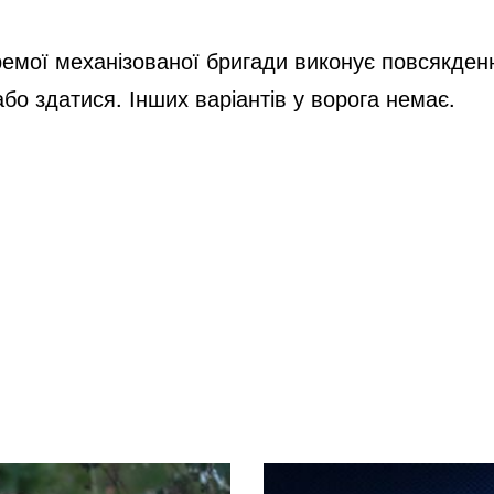
i
емої механізованої бригади виконує повсякденн
d
або здатися. Інших варіантів у ворога немає.
e
o