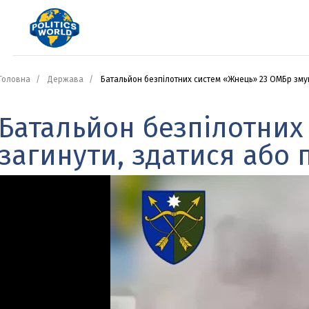
Головна
Держава
Батальйон безпілотних систем «Жнець» 23 ОМБр змушу
Батальйон безпілотних
загинути, здатися або п