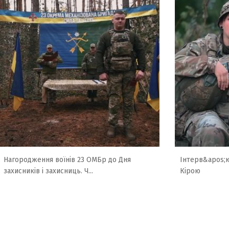
Нагородження воїнів 23 ОМБр до Дня
Інтерв&apos;
захисників і захисниць. Ч...
Кірою