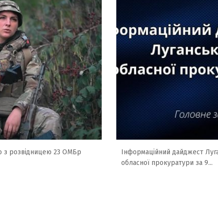
ю з розвідницею 23 ОМБр
Інформаційний дайджест Луг
обласної прокуратури за 9...