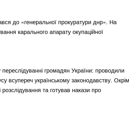
ався до «генеральної прокуратури днр». На
ування карального апарату окупаційної
ь у переслідуванні громадян України: проводили
су всупереч українському законодавству. Окрі
розслідування та готував накази про