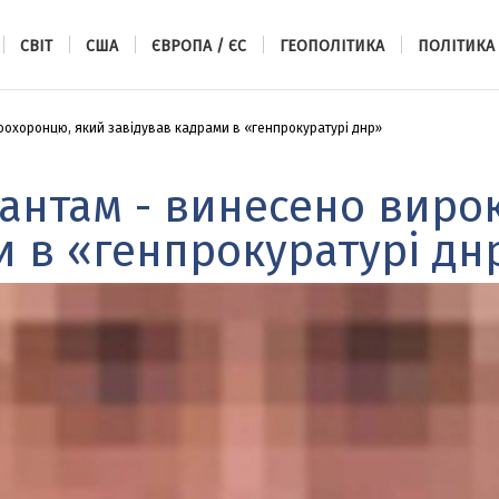
СВІТ
США
ЄВРОПА / ЄС
ГЕОПОЛІТИКА
ПОЛІТИКА
оохоронцю, який завідував кадрами в «генпрокуратурі днр»
упантам - винесено вир
и в «генпрокуратурі дн