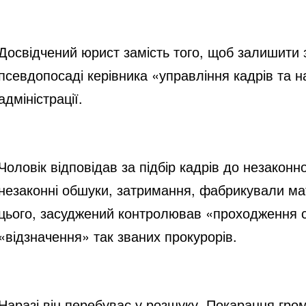
Досвідчений юрист замість того, щоб залишити
псевдопосаді керівника «управління кадрів та 
адміністрації.
Чоловік відповідав за підбір кадрів до незаконн
незаконні обшуки, затримання, фабрикували ма
цього, засуджений контролював «проходження с
«відзначення» так званих прокурорів.
Наразі він перебуває у розшуку. Покарання гр