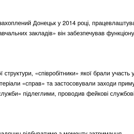
 захоплений Донецьк у 2014 році, працевлаштув
навчальних закладів» він забезпечував функціон
ої структури, «співробітники» якої брали участ
теріали «справ» та застосовували заходи приму
лужби» підлеглими, проводив фейкові службові 
омадянин відбуватиме з моменту затримання.